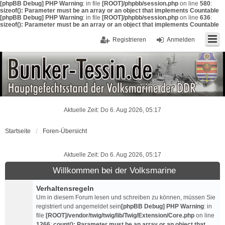
[phpBB Debug] PHP Warning
: in file
[ROOT]/phpbb/session.php
on line
580
:
sizeof(): Parameter must be an array or an object that implements Countable
[phpBB Debug] PHP Warning
: in file
[ROOT]/phpbb/session.php
on line
636
:
sizeof(): Parameter must be an array or an object that implements Countable
Registrieren
Anmelden
Aktuelle Zeit: Do 6. Aug 2026, 05:17
Startseite
Foren-Übersicht
Aktuelle Zeit: Do 6. Aug 2026, 05:17
Willkommen bei der Volksmarine
Verhaltensregeln
Um in diesem Forum lesen und schreiben zu können, müssen Sie
registriert und angemeldet sein
[phpBB Debug] PHP Warning
: in
file
[ROOT]/vendor/twig/twig/lib/Twig/Extension/Core.php
on line
1266
:
count(): Parameter must be an array or an object that