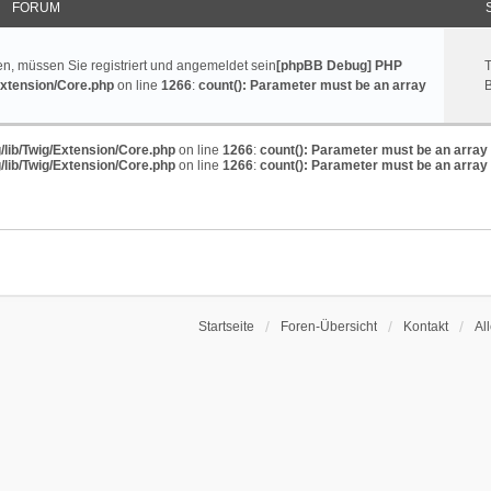
FORUM
, müssen Sie registriert und angemeldet sein
[phpBB Debug] PHP
Extension/Core.php
on line
1266
:
count(): Parameter must be an array
B
/lib/Twig/Extension/Core.php
on line
1266
:
count(): Parameter must be an array
/lib/Twig/Extension/Core.php
on line
1266
:
count(): Parameter must be an array
Startseite
Foren-Übersicht
Kontakt
Al