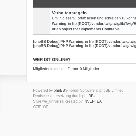
Verhaltensregeln
Um in diesem Forum lesen und schreiben zu können
Warning
: in file
[ROOT]/vendor/twig/twig/lib/Twig/
or an object that implements Countable
[phpBB Debug] PHP Warning
: in file
[ROOT]/vendor/twig/twig
[phpBB Debug] PHP Warning
: in file
[ROOT]/vendor/twig/twig
WER IST ONLINE?
Mitglieder in diesem Forum: 0 Mitglieder
Powered by
phpBB
® Forum Software © phpBB Limited
Deutsche Übersetzung durch
phpBB.de
Style we_universal created by
INVENTEA
GZIP: Off