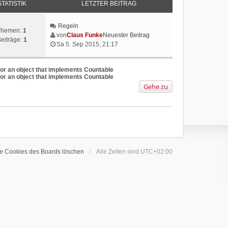
STATISTIK
LETZTER BEITRAG
Regeln
Themen:
1
von
Claus Funke
Neuester Beitrag
eiträge:
1
Sa 5. Sep 2015, 21:17
 or an object that implements Countable
 or an object that implements Countable
Gehe zu
le Cookies des Boards löschen
Alle Zeiten sind
UTC+02:00