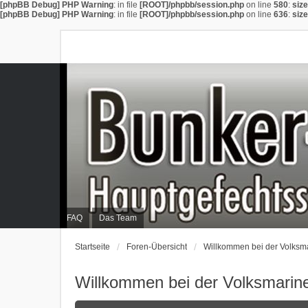
[phpBB Debug] PHP Warning
: in file
[ROOT]/phpbb/session.php
on line
580
:
siz
[phpBB Debug] PHP Warning
: in file
[ROOT]/phpbb/session.php
on line
636
:
siz
FAQ
Das Team
Startseite
Foren-Übersicht
Willkommen bei der Volksm
Willkommen bei der Volksmarin